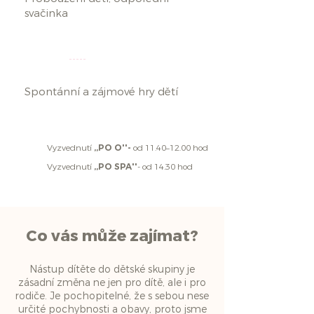
svačinka
15.00
16.00
Spontánní a zájmové hry dětí
Vyzvednutí
,,PO O''-
od 11.40–12.00 hod
Vyzvednutí
,,PO SPA''
- od 14.30 hod
Co vás může zajímat?
Nástup dítěte do dětské skupiny je
zásadní změna ne jen pro dítě, ale i pro
rodiče. Je pochopitelné, že s sebou nese
určité pochybnosti a obavy, proto jsme