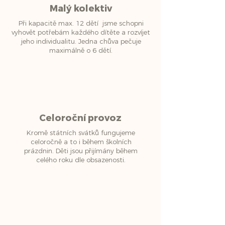
Malý kolektiv
Při kapacitě max. 12 dětí jsme schopni
vyhovět potřebám každého dítěte a rozvíjet
jeho individualitu. Jedna chůva pečuje
maximálně o 6 dětí.
Celoroční provoz
Kromě státních svátků fungujeme
celoročně a to i během školních
prázdnin. Děti jsou přijímány během
celého roku dle obsazenosti.