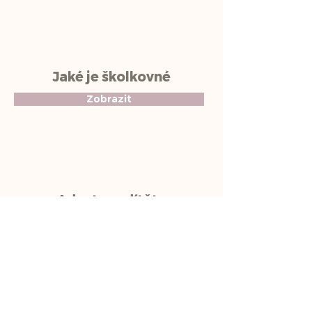
Jaké je školkovné
Zobrazit
Adaptace dítěte
Zobrazit