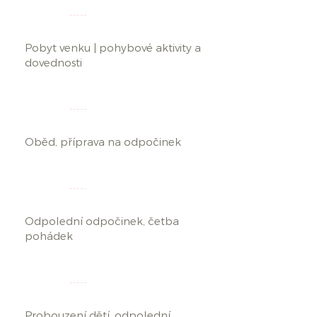
10.00
11.00
Pobyt venku | pohybové aktivity a
dovednosti
11.00
12.15
Oběd, příprava na odpočinek
12.15
14.00
Odpolední odpočinek, četba
pohádek
14.00
15.00
Probouzení dětí, odpolední