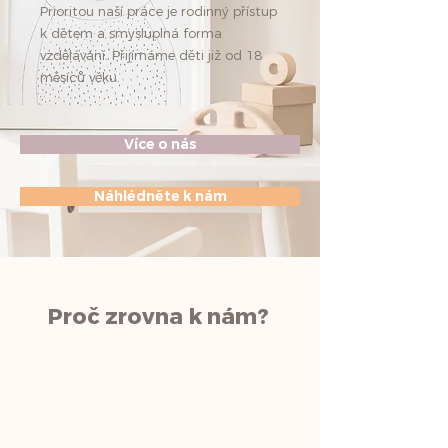
Prioritou naší práce je rodinný přístup
k dětem a smysluplná forma
vzdělávání. Přijímáme děti již od 18
měsíců věku.
Více o nás
Náhlédněte k nám
Proč zrovna k nám?