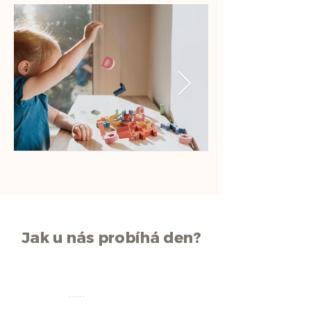
Jak u nás probíhá den?
06.30
08.20