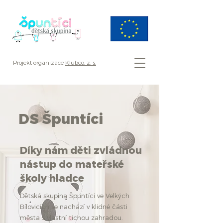
Projekt organizace
Klubco, z. s.
DS Špuntíci
Díky nám děti zvládnou
nástup do mateřské
školy hladce
Dětská skupina Špuntíci ve Velkých
Bílovicích se nachází v klidné části
města s vlastní tichou zahradou.