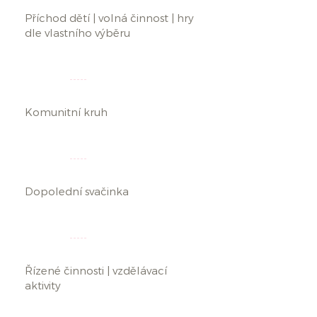
Příchod dětí | volná činnost | hry
dle vlastního výběru
08.20
08.45
Komunitní kruh
08.45
09.15
Dopolední svačinka
09.15
10.00
Řízené činnosti | vzdělávací
aktivity